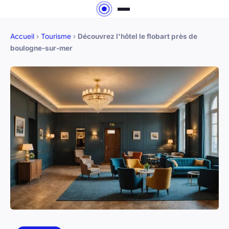
Accueil
›
Tourisme
›
Découvrez l'hôtel le flobart près de
boulogne-sur-mer