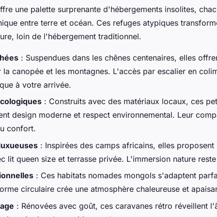
fre une palette surprenante d'hébergements insolites, cha
ique entre terre et océan. Ces refuges atypiques transform
ure, loin de l'hébergement traditionnel.
chées
: Suspendues dans les chênes centenaires, elles offre
 la canopée et les montagnes. L'accès par escalier en coli
que à votre arrivée.
écologiques
: Construits avec des matériaux locaux, ces pet
ent design moderne et respect environnemental. Leur comp
au confort.
 luxueuses
: Inspirées des camps africains, elles proposen
lit queen size et terrasse privée. L'immersion nature reste 
ionnelles
: Ces habitats nomades mongols s'adaptent parfa
orme circulaire crée une atmosphère chaleureuse et apaisa
tage
: Rénovées avec goût, ces caravanes rétro réveillent 