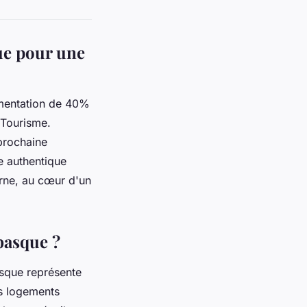
ue pour une
mentation de 40%
 Tourisme.
prochaine
re authentique
erne, au cœur d'un
basque ?
sque représente
es logements