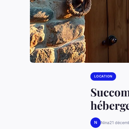
LOCATION
Succom
héberge
N
Nina
21 décem