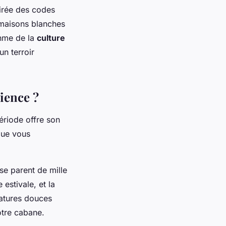
pirée des codes
 maisons blanches
thme de la
culture
un terroir
ience ?
ériode offre son
que vous
se parent de mille
estivale, et la
ratures douces
otre cabane.