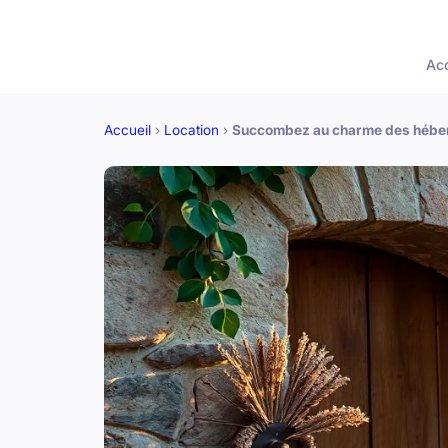
Acc
Accueil
›
Location
›
Succombez au charme des héber