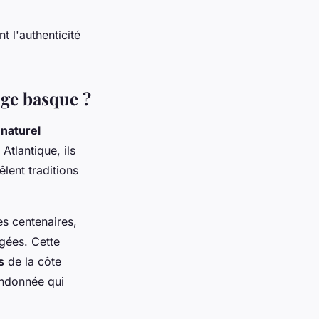
 l'authenticité
age basque ?
 naturel
Atlantique, ils
êlent traditions
s centenaires,
agées. Cette
s
de la côte
andonnée qui