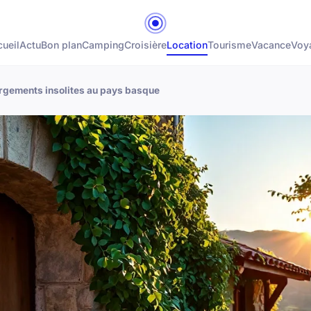
ueil
Actu
Bon plan
Camping
Croisière
Location
Tourisme
Vacance
Voy
gements insolites au pays basque