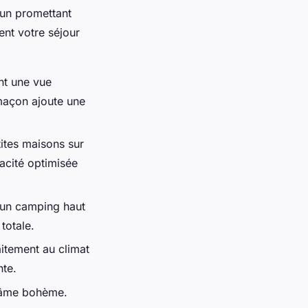
cun promettant
ent votre séjour
nt une vue
maçon ajoute une
ites maisons sur
acité optimisée
t un camping haut
totale.
itement au climat
nte.
l'âme bohème.